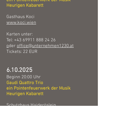
ein Pointenfeuerwerk
der Musik
Heurigen Kabarett
Gasthaus
Koci
www.koci.wien
Karten unter:
Tel:
+43 69911 888 24 26
o
der
office@unternehmen1230.at
Tickets: 22 EUR
6.10.2025
Beginn 20:00 Uhr
Gaudi Quattro Trio
ein Pointenfeuerwerk
der Musik
Heurigen Kabarett
Schutzhaus Haideröslein
Simmeringer Haide Parzelle 4 / 432G
1110 Wien
www.schutzhaus-haideroeslein.at
Karten unter: