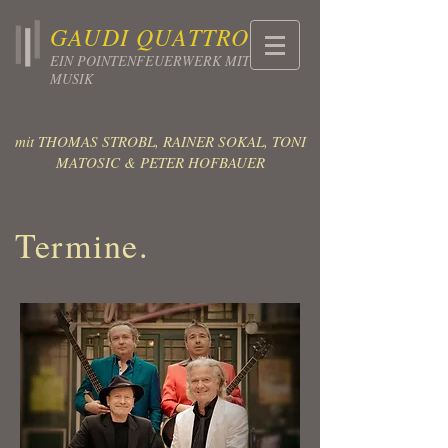
GAUDI QUATTRO
EIN POINTENFEUERWERK MIT
MUSIK
mit THOMAS STROBL, RAINER SOKAL, TONI
MATOSIC & PETER HOFBAUER
Termine.